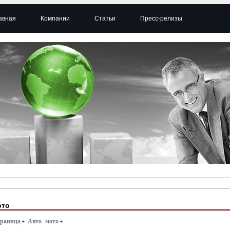
авная
Компании
Статьи
Пресс-релизы
ото
траница
Авто- мото