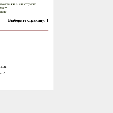
втомобильный и инструмент
емонт
юнинг
Выберите страницу:
1
ail.ru
ять!