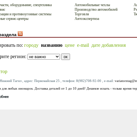
части, оборудование, спецтехника
Автомобильные чехлы
А
вис
Производство автомобилей
Р
зации и противоугонные системы
Торговля
Т
ые сервис-центры
Автоэкспертиза
раздела
ировать по:
городу
названию
цене
e-mail
дате добавления
рите регион:
тор
Нижний Тагил , адрес: Первомайская 25 , телефон: 8(982)708-92-00 , e-mail:
variatorntag@m
 для любых иномарок. Доставка деталей от 1 до 10 дней! Дешевле искать - только время тер