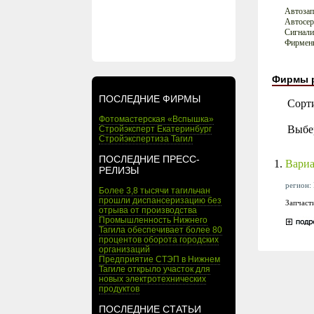
Автозап
Автосер
Сигнали
Фирменн
Фирмы 
ПОСЛЕДНИЕ ФИРМЫ
Сорт
Фотомастерская «Вспышка»
Выбе
Стройэксперт Екатеринбург
Стройэкспертиза Тагил
ПОСЛЕДНИЕ ПРЕСС-
1.
Вариа
РЕЛИЗЫ
регион: 
Более 3,8 тысячи тагильчан
прошли диспансеризацию без
Запчасти
отрыва от производства
Промышленность Нижнего
Тагила обеспечивает более 80
процентов оборота городских
организаций
Предприятие СТЭП в Нижнем
Тагиле открыло участок для
новых электротехнических
продуктов
ПОСЛЕДНИЕ СТАТЬИ