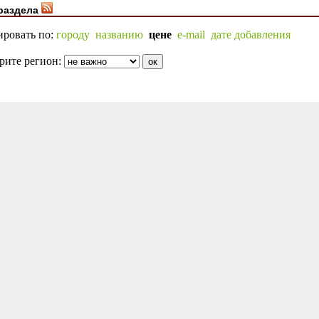
раздела
ировать по:
городу
названию
цене
e-mail
дате добавления
рите регион: