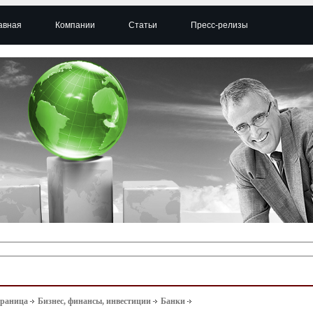
авная
Компании
Статьи
Пресс-релизы
траница
Бизнес, финансы, инвестиции
Банки