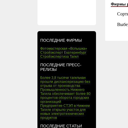
Фирмы 
Сорт
Выбе
ПОСЛЕДНИЕ ФИРМЫ
Фотомастерская «Вспышка»
Стройэксперт Екатеринбург
Стройэкспертиза Тагил
ПОСЛЕДНИЕ ПРЕСС-
РЕЛИЗЫ
Более 3,8 тысячи тагильчан
прошли диспансеризацию без
отрыва от производства
Промышленность Нижнего
Тагила обеспечивает более 80
процентов оборота городских
организаций
Предприятие СТЭП в Нижнем
Тагиле открыло участок для
новых электротехнических
продуктов
ПОСЛЕДНИЕ СТАТЬИ