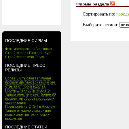
Фирмы раздела
Сортировать по:
город
Выберите регион:
ПОСЛЕДНИЕ ФИРМЫ
Фотомастерская «Вспышка»
Стройэксперт Екатеринбург
Стройэкспертиза Тагил
ПОСЛЕДНИЕ ПРЕСС-
РЕЛИЗЫ
Более 3,8 тысячи тагильчан
прошли диспансеризацию без
отрыва от производства
Промышленность Нижнего
Тагила обеспечивает более 80
процентов оборота городских
организаций
Предприятие СТЭП в Нижнем
Тагиле открыло участок для
новых электротехнических
продуктов
ПОСЛЕДНИЕ СТАТЬИ