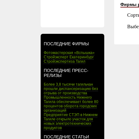
Фирмы 
Сорт
Выбе
ПОСЛЕДНИЕ ФИРМЫ
Фотомастерская «Вспышка»
Стройэксперт Екатеринбург
Стройэкспертиза Тагил
ПОСЛЕДНИЕ ПРЕСС-
РЕЛИЗЫ
Более 3,8 тысячи тагильчан
прошли диспансеризацию без
отрыва от производства
Промышленность Нижнего
Тагила обеспечивает более 80
процентов оборота городских
организаций
Предприятие СТЭП в Нижнем
Тагиле открыло участок для
новых электротехнических
продуктов
ПОСЛЕДНИЕ СТАТЬИ