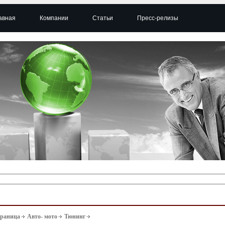
авная
Компании
Статьи
Пресс-релизы
траница
Авто- мото
Тюнинг