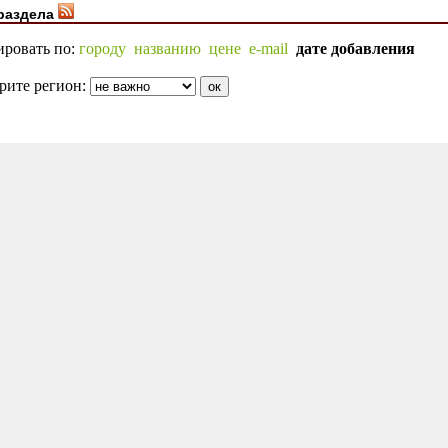
раздела
ировать по:
городу
названию
цене
e-mail
дате добавления
рите регион: