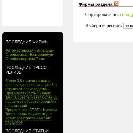
Фирмы раздела
Сортировать по:
город
Выберите регион:
ПОСЛЕДНИЕ ФИРМЫ
Фотомастерская «Вспышка»
Стройэксперт Екатеринбург
Стройэкспертиза Тагил
ПОСЛЕДНИЕ ПРЕСС-
РЕЛИЗЫ
Более 3,8 тысячи тагильчан
прошли диспансеризацию без
отрыва от производства
Промышленность Нижнего
Тагила обеспечивает более 80
процентов оборота городских
организаций
Предприятие СТЭП в Нижнем
Тагиле открыло участок для
новых электротехнических
продуктов
ПОСЛЕДНИЕ СТАТЬИ