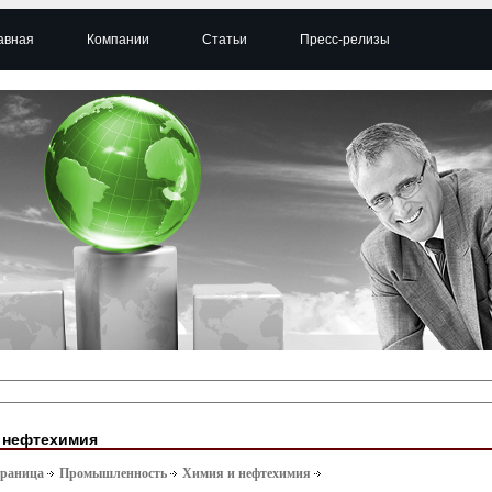
авная
Компании
Статьи
Пресс-релизы
 нефтехимия
траница
Промышленность
Химия и нефтехимия