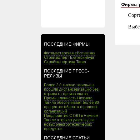
Фирмы 
Сорт
Выбе
ПОСЛЕДНИЕ ФИРМЫ
Фотомастерская «Вспышка»
Стройэксперт Екатеринбург
Стройэкспертиза Тагил
ПОСЛЕДНИЕ ПРЕСС-
РЕЛИЗЫ
Более 3,8 тысячи тагильчан
прошли диспансеризацию без
отрыва от производства
Промышленность Нижнего
Тагила обеспечивает более 80
процентов оборота городских
организаций
Предприятие СТЭП в Нижнем
Тагиле открыло участок для
новых электротехнических
продуктов
ПОСЛЕДНИЕ СТАТЬИ