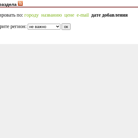
раздела
ировать по:
городу
названию
цене
e-mail
дате добавления
рите регион: