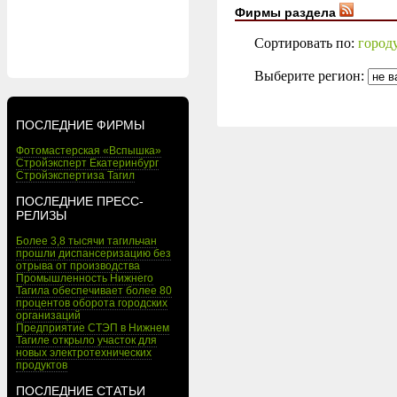
Фирмы раздела
Сортировать по:
город
Выберите регион:
ПОСЛЕДНИЕ ФИРМЫ
Фотомастерская «Вспышка»
Стройэксперт Екатеринбург
Стройэкспертиза Тагил
ПОСЛЕДНИЕ ПРЕСС-
РЕЛИЗЫ
Более 3,8 тысячи тагильчан
прошли диспансеризацию без
отрыва от производства
Промышленность Нижнего
Тагила обеспечивает более 80
процентов оборота городских
организаций
Предприятие СТЭП в Нижнем
Тагиле открыло участок для
новых электротехнических
продуктов
ПОСЛЕДНИЕ СТАТЬИ