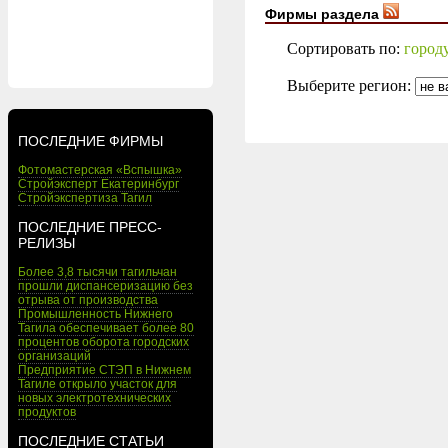
Фирмы раздела
Сортировать по:
город
Выберите регион:
ПОСЛЕДНИЕ ФИРМЫ
Фотомастерская «Вспышка»
Стройэксперт Екатеринбург
Стройэкспертиза Тагил
ПОСЛЕДНИЕ ПРЕСС-
РЕЛИЗЫ
Более 3,8 тысячи тагильчан
прошли диспансеризацию без
отрыва от производства
Промышленность Нижнего
Тагила обеспечивает более 80
процентов оборота городских
организаций
Предприятие СТЭП в Нижнем
Тагиле открыло участок для
новых электротехнических
продуктов
ПОСЛЕДНИЕ СТАТЬИ