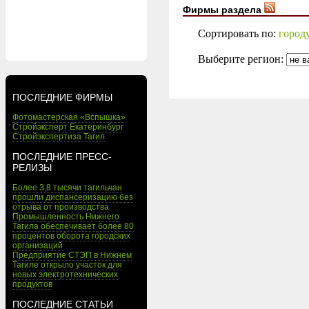
Фирмы раздела
Сортировать по:
город
Выберите регион:
ПОСЛЕДНИЕ ФИРМЫ
Фотомастерская «Вспышка»
Стройэксперт Екатеринбург
Стройэкспертиза Тагил
ПОСЛЕДНИЕ ПРЕСС-
РЕЛИЗЫ
Более 3,8 тысячи тагильчан
прошли диспансеризацию без
отрыва от производства
Промышленность Нижнего
Тагила обеспечивает более 80
процентов оборота городских
организаций
Предприятие СТЭП в Нижнем
Тагиле открыло участок для
новых электротехнических
продуктов
ПОСЛЕДНИЕ СТАТЬИ