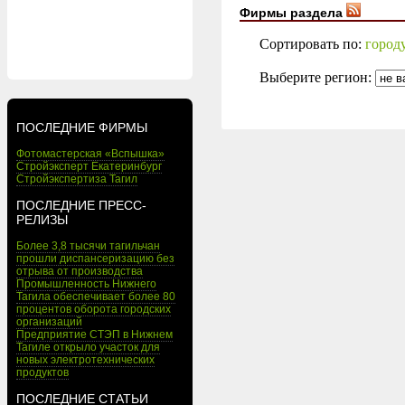
Фирмы раздела
Сортировать по:
город
Выберите регион:
ПОСЛЕДНИЕ ФИРМЫ
Фотомастерская «Вспышка»
Стройэксперт Екатеринбург
Стройэкспертиза Тагил
ПОСЛЕДНИЕ ПРЕСС-
РЕЛИЗЫ
Более 3,8 тысячи тагильчан
прошли диспансеризацию без
отрыва от производства
Промышленность Нижнего
Тагила обеспечивает более 80
процентов оборота городских
организаций
Предприятие СТЭП в Нижнем
Тагиле открыло участок для
новых электротехнических
продуктов
ПОСЛЕДНИЕ СТАТЬИ