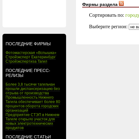
Фирмы раздела
Сортировать по:
город
Выберите регион:
ПОСЛЕДНИЕ ФИРМЫ
Фотомастерская «Вспышка»
Стройэксперт Екатеринбург
Стройэкспертиза Тагил
ПОСЛЕДНИЕ ПРЕСС-
РЕЛИЗЫ
Более 3,8 тысячи тагильчан
прошли диспансеризацию без
отрыва от производства
Промышленность Нижнего
Тагила обеспечивает более 80
процентов оборота городских
организаций
Предприятие СТЭП в Нижнем
Тагиле открыло участок для
новых электротехнических
продуктов
ПОСЛЕДНИЕ СТАТЬИ