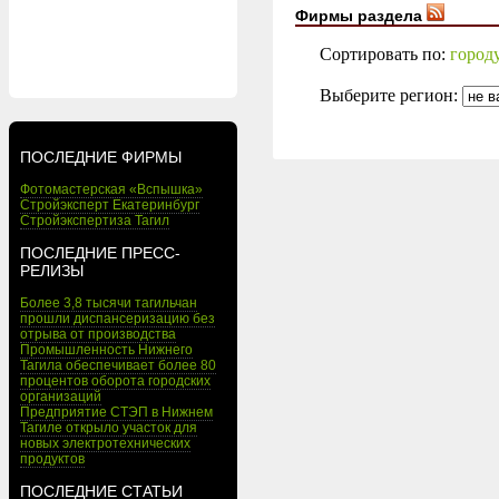
Фирмы раздела
Сортировать по:
город
Выберите регион:
ПОСЛЕДНИЕ ФИРМЫ
Фотомастерская «Вспышка»
Стройэксперт Екатеринбург
Стройэкспертиза Тагил
ПОСЛЕДНИЕ ПРЕСС-
РЕЛИЗЫ
Более 3,8 тысячи тагильчан
прошли диспансеризацию без
отрыва от производства
Промышленность Нижнего
Тагила обеспечивает более 80
процентов оборота городских
организаций
Предприятие СТЭП в Нижнем
Тагиле открыло участок для
новых электротехнических
продуктов
ПОСЛЕДНИЕ СТАТЬИ