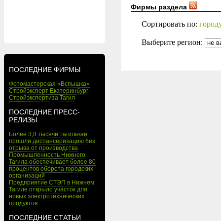
Фирмы раздела
Сортировать по:
город
Выберите регион:
ПОСЛЕДНИЕ ФИРМЫ
Фотомастерская «Вспышка»
Стройэксперт Екатеринбург
Стройэкспертиза Тагил
ПОСЛЕДНИЕ ПРЕСС-
РЕЛИЗЫ
Более 3,8 тысячи тагильчан
прошли диспансеризацию без
отрыва от производства
Промышленность Нижнего
Тагила обеспечивает более 80
процентов оборота городских
организаций
Предприятие СТЭП в Нижнем
Тагиле открыло участок для
новых электротехнических
продуктов
ПОСЛЕДНИЕ СТАТЬИ