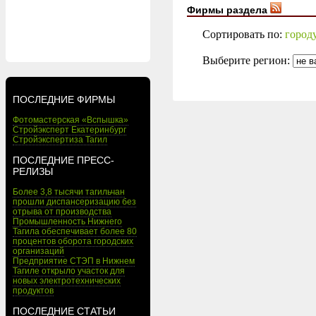
Фирмы раздела
Сортировать по:
город
Выберите регион:
ПОСЛЕДНИЕ ФИРМЫ
Фотомастерская «Вспышка»
Стройэксперт Екатеринбург
Стройэкспертиза Тагил
ПОСЛЕДНИЕ ПРЕСС-
РЕЛИЗЫ
Более 3,8 тысячи тагильчан
прошли диспансеризацию без
отрыва от производства
Промышленность Нижнего
Тагила обеспечивает более 80
процентов оборота городских
организаций
Предприятие СТЭП в Нижнем
Тагиле открыло участок для
новых электротехнических
продуктов
ПОСЛЕДНИЕ СТАТЬИ