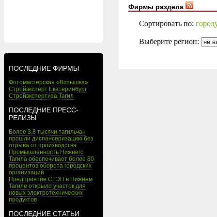
Фирмы раздела
Сортировать по:
город
Выберите регион:
ПОСЛЕДНИЕ ФИРМЫ
Фотомастерская «Вспышка»
Стройэксперт Екатеринбург
Стройэкспертиза Тагил
ПОСЛЕДНИЕ ПРЕСС-
РЕЛИЗЫ
Более 3,8 тысячи тагильчан
прошли диспансеризацию без
отрыва от производства
Промышленность Нижнего
Тагила обеспечивает более 80
процентов оборота городских
организаций
Предприятие СТЭП в Нижнем
Тагиле открыло участок для
новых электротехнических
продуктов
ПОСЛЕДНИЕ СТАТЬИ