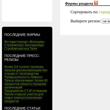
Фирмы раздела
Сортировать по:
город
Выберите регион:
ПОСЛЕДНИЕ ФИРМЫ
Фотомастерская «Вспышка»
Стройэксперт Екатеринбург
Стройэкспертиза Тагил
ПОСЛЕДНИЕ ПРЕСС-
РЕЛИЗЫ
Более 3,8 тысячи тагильчан
прошли диспансеризацию без
отрыва от производства
Промышленность Нижнего
Тагила обеспечивает более 80
процентов оборота городских
организаций
Предприятие СТЭП в Нижнем
Тагиле открыло участок для
новых электротехнических
продуктов
ПОСЛЕДНИЕ СТАТЬИ