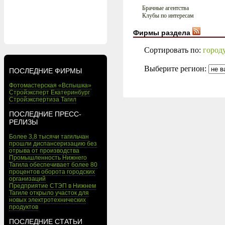
Брачные агентства
Клубы по интересам
Фирмы раздела
Сортировать по:
город
Выберите регион:
ПОСЛЕДНИЕ ФИРМЫ
Фотомастерская «Вспышка»
Стройэксперт Екатеринбург
Стройэкспертиза Тагил
ПОСЛЕДНИЕ ПРЕСС-
РЕЛИЗЫ
Более 3,8 тысячи тагильчан
прошли диспансеризацию без
отрыва от производства
Промышленность Нижнего
Тагила обеспечивает более 80
процентов оборота городских
организаций
Предприятие СТЭП в Нижнем
Тагиле открыло участок для
новых электротехнических
продуктов
ПОСЛЕДНИЕ СТАТЬИ