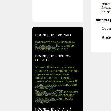
Internet
Интерне
Электро
Фирмы 
Сорт
ПОСЛЕДНИЕ ФИРМЫ
Выбе
Фотомастерская «Вспышка»
Стройэксперт Екатеринбург
Стройэкспертиза Тагил
ПОСЛЕДНИЕ ПРЕСС-
РЕЛИЗЫ
Более 3,8 тысячи тагильчан
прошли диспансеризацию без
отрыва от производства
Промышленность Нижнего
Тагила обеспечивает более 80
процентов оборота городских
организаций
Предприятие СТЭП в Нижнем
Тагиле открыло участок для
новых электротехнических
продуктов
ПОСЛЕДНИЕ СТАТЬИ