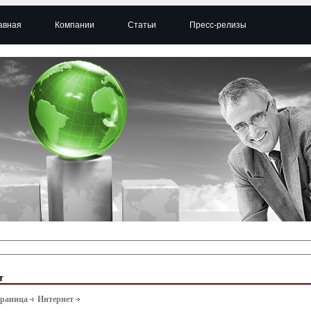
авная
Компании
Статьи
Пресс-релизы
т
траница
Интернет