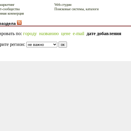
-маркетинг
Web-студии
т-сообщества
Поисковые системы, каталоги
нная коммерция
раздела
ировать по:
городу
названию
цене
e-mail
дате добавления
рите регион: