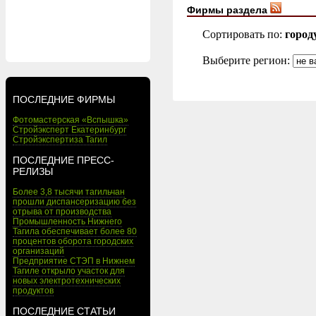
Фирмы раздела
Сортировать по:
город
Выберите регион:
ПОСЛЕДНИЕ ФИРМЫ
Фотомастерская «Вспышка»
Стройэксперт Екатеринбург
Стройэкспертиза Тагил
ПОСЛЕДНИЕ ПРЕСС-
РЕЛИЗЫ
Более 3,8 тысячи тагильчан
прошли диспансеризацию без
отрыва от производства
Промышленность Нижнего
Тагила обеспечивает более 80
процентов оборота городских
организаций
Предприятие СТЭП в Нижнем
Тагиле открыло участок для
новых электротехнических
продуктов
ПОСЛЕДНИЕ СТАТЬИ