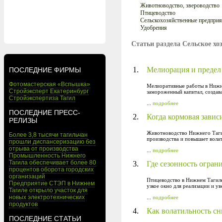
Животноводство, звероводство
Птицеводство
Сельскохозяйственные предприя
Удобрения
Статьи раздела Сельское хо
1.
Мелиорация и предел 
ПОСЛЕДНИЕ ФИРМЫ
Фотомастерская «Вспышка»
Мелиоративные работы в Нижне
Стройэксперт Екатеринбург
замороженный капитал, создава
Стройэкспертиза Тагил
...
подробнее
ПОСЛЕДНИЕ ПРЕСС-
2.
Когда кормовая завис
РЕЛИЗЫ
Животноводство Нижнего Тагил
Более 3,8 тысячи тагильчан
производства и повышает вола
прошли диспансеризацию без
отрыва от производства
...
подробнее
Промышленность Нижнего
Тагила обеспечивает более 80
3.
Где сезонность огран
процентов оборота городских
организаций
Птицеводство в Нижнем Тагиле
Предприятие СТЭП в Нижнем
узкое окно для реализации и у
Тагиле открыло участок для
новых электротехнических
...
подробнее
продуктов
4.
Как волатильность сн
ПОСЛЕДНИЕ СТАТЬИ