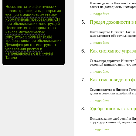
Пчеловодство в Нижнем Тагиле
Несоответствие фактических
влияет на доходность и замор
параметров ширины раскрытия
...
подробнее
трещин в монолитных стенах
нормативным требованиям СП
5.
Предел доходности в 
при обследовании конструкций
Несоответствие параметров
износа металлических
Цветоводство Нижнего Тагила 
замораживает оборотный капит
конструкций нормативным
требованиям при обследовании
...
подробнее
Дезинфекция как инструмент
управления риском и
6.
Как системное управ
непрерывностью в Нижнем
Тагиле
Сельхозпредприятия Нижнего Т
сезонной концентрации, что п
...
подробнее
7.
Как семеноводство ф
Семеноводство в Нижнем Тагил
цикла и сезонных колебаний сп
...
подробнее
8.
Удобрения как фактор
Использование удобрений в Ни
структуру вложений, ограничи
...
подробнее