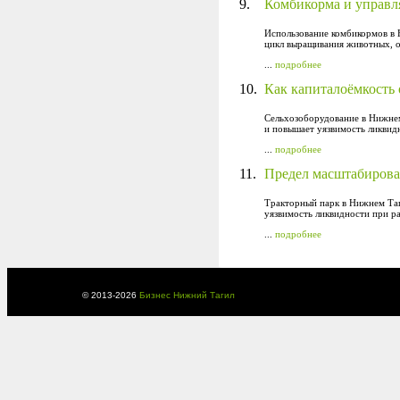
9.
Комбикорма и управл
Использование комбикормов в 
цикл выращивания животных, о
...
подробнее
10.
Как капиталоёмкость 
Сельхозоборудование в Нижнем
и повышает уязвимость ликвид
...
подробнее
11.
Предел масштабирова
Тракторный парк в Нижнем Таг
уязвимость ликвидности при р
...
подробнее
© 2013-
2026
Бизнес Нижний Тагил