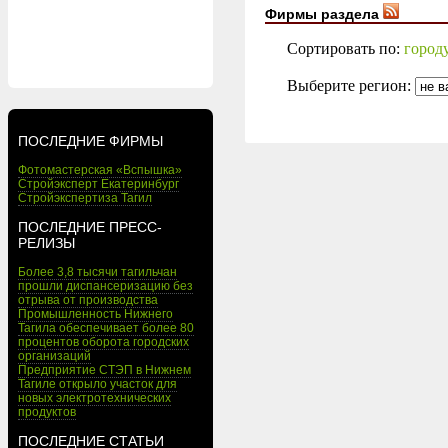
Фирмы раздела
Сортировать по:
город
Выберите регион:
ПОСЛЕДНИЕ ФИРМЫ
Фотомастерская «Вспышка»
Стройэксперт Екатеринбург
Стройэкспертиза Тагил
ПОСЛЕДНИЕ ПРЕСС-
РЕЛИЗЫ
Более 3,8 тысячи тагильчан
прошли диспансеризацию без
отрыва от производства
Промышленность Нижнего
Тагила обеспечивает более 80
процентов оборота городских
организаций
Предприятие СТЭП в Нижнем
Тагиле открыло участок для
новых электротехнических
продуктов
ПОСЛЕДНИЕ СТАТЬИ